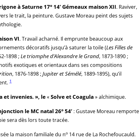
rigone à Saturne 17° 14’ Gémeaux maison XII
. Raviver,
vers le trait, la peinture. Gustave Moreau peint
des sujets
ythologie.
aison VI
. Travail acharné. Il emprunte beaucoup aux
rnements décoratifs jusqu’à saturer la toile (
Les Filles de
62-1898 ;
Le triomphe d’Alexandre le Grand
, 1873-1890 ;
 motifs exotiques et orientaux dans ses compositions
rition
, 1876-1898 ;
Jupiter et Sémélé
, 1889-1895), qu’il
1
ment.
a et invenies.
», le
«
Solve et Coagula
» alchimique.
onjonction le MC natal 26° 54’
: Gustave Moreau remporte
oie sera dès lors toute tracée.
o
usée la maison familiale du n
14 rue de La Rochefoucauld.