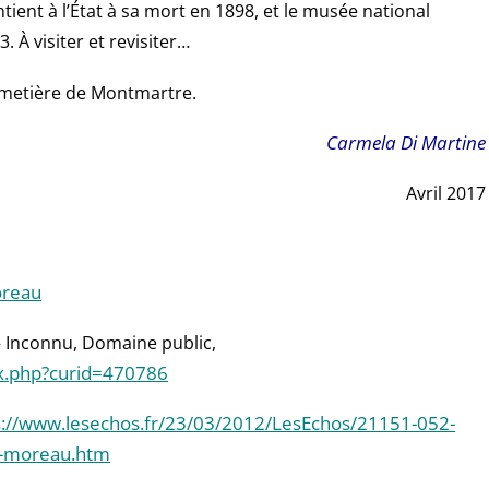
ntient à l’État à sa mort en 1898, et le musée national
À visiter et revisiter…
imetière de Montmartre.
Carmela Di Martine
Avril 2017
oreau
 Inconnu, Domaine public,
x.php?curid=470786
s://www.lesechos.fr/23/03/2012/LesEchos/21151-052-
e-moreau.htm