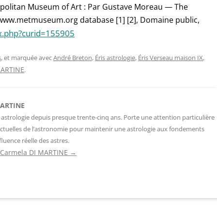
opolitan Museum of Art : Par Gustave Moreau — The
www.metmuseum.org database [1] [2], Domaine public,
x.php?curid=155905
s
, et marquée avec
André Breton
,
Éris astrologie
,
Éris Verseau maison IX
,
MARTINE
.
MARTINE
 astrologie depuis presque trente-cinq ans. Porte une attention particulière
ctuelles de l’astronomie pour maintenir une astrologie aux fondements
fluence réelle des astres.
de Carmela DI MARTINE
→