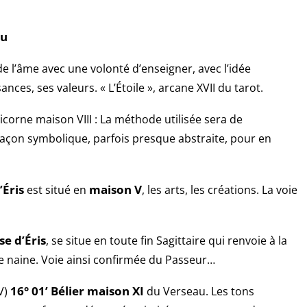
au
 de l’âme avec une volonté d’enseigner, avec l’idée
es, ses valeurs. « L’Étoile », arcane XVII du tarot.
corne maison VIII : La méthode utilisée sera de
 façon symbolique, parfois presque abstraite, pour en
’Éris
est situé en
maison V
, les arts, les créations. La voie
se
d’Éris
, se situe en toute fin Sagittaire qui renvoie à la
te naine. Voie ainsi confirmée du Passeur…
V)
16° 01’ Bélier maison XI
du Verseau. Les tons