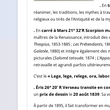
.
En
t
réanimer, les traditions, les mythes à tra
religieux ou tirés de l’Antiquité et de la m
.
En
carré à Mars 21° 32’R Scorpion m
maîtres de la Renaissance, introduit des o
Thespius
, 1853-1885 ;
Les Prétendants
, 18
Galatée
, 1880) et intègre également des
picturales (
Salomé tatouée
, 1874 ;
L’Appa
retravaille et agrandi parfois ultérieure
C’est le
« Lege, lege, relege, ora, labor
. Éris 26° 20’ R Verseau transite en c
un
prix de dessin
le
20 août 1839
. Sa v
À partir de 1895, il fait transformer en m