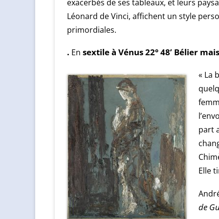
exacerbés de ses tableaux, et leurs pay
Léonard de Vinci, affichent un style pers
primordiales.
.
En
sextile à Vénus 22° 48’ Bélier mai
« La 
quelq
femme
l’env
part 
chang
Chimè
Elle t
André
de G