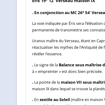
Éris 19° 12’ Verseau maison IX
. En conjonction au MC 26° 54’ Verse
La voie indiquée par Éris sera l’élévation
permanente de transmettre ses connaissanc
Uranus maître du Verseau, étant en Capri
réactualiser les mythes de l’Antiquité de
révéler l’essence.
.
Le signe de la
Balance sous maîtrise d
à « empreinter » est donc bien précisée.
.
La pointe de la
maison VII
sous maîtri
maison IX dans lequel se trouve la planè
.
En
sextile au Soleil
(maître en maison 