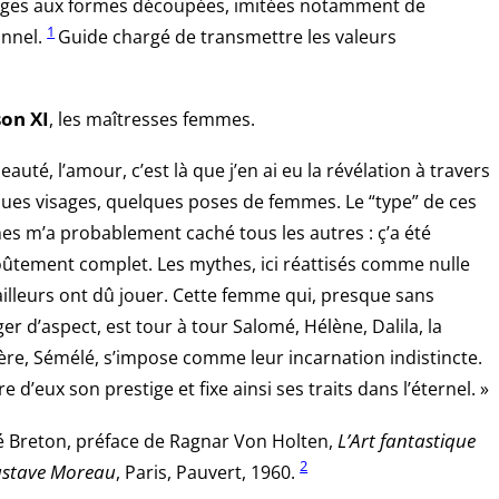
sages aux formes découpées, imitées notamment de
1
onnel.
Guide chargé de transmettre les valeurs
son XI
, les maîtresses femmes.
beauté, l’amour, c’est là que j’en ai eu la révélation à travers
ues visages, quelques poses de femmes. Le “type” de ces
s m’a probablement caché tous les autres : ç’a été
oûtement complet. Les mythes, ici réattisés comme nulle
ailleurs ont dû jouer. Cette femme qui, presque sans
er d’aspect, est tour à tour Salomé, Hélène, Dalila, la
re, Sémélé, s’impose comme leur incarnation indistincte.
ire d’eux son prestige et fixe ainsi ses traits dans l’éternel. »
 Breton, préface de Ragnar Von Holten,
L’Art fantastique
2
ustave Moreau
, Paris, Pauvert, 1960.