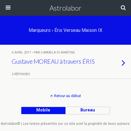
Astrolabor
Marqueurs › Éris Verseau Maison IX
6 AVRIL 2017 • PAR CARMELA DI MARTINE
Gustave MOREAU à travers ÉRIS
2 RÉPONSES
Retour au début
Mobile
Bureau
Astrolabor© | Les textes présentés sur ce site sont la propriété de leurs auteurs.