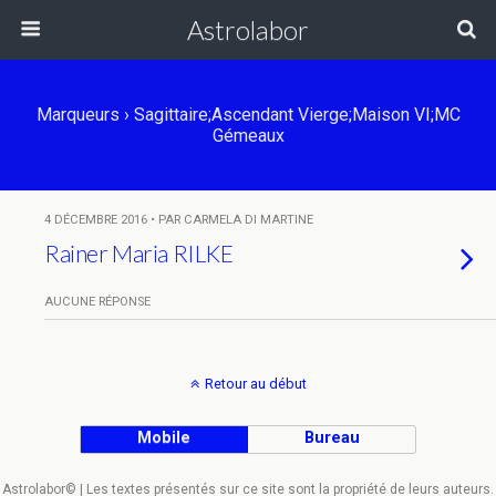
Astrolabor
Marqueurs › Sagittaire;Ascendant Vierge;Maison VI;MC
Gémeaux
4 DÉCEMBRE 2016 • PAR CARMELA DI MARTINE
Rainer Maria RILKE
AUCUNE RÉPONSE
Retour au début
Mobile
Bureau
Astrolabor© | Les textes présentés sur ce site sont la propriété de leurs auteurs.