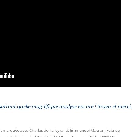
 surtout quelle magnifique analyse encore ! Bravo et merci,
 et marquée avec
Charles de Talleyrand
,
Emmanuel Macron
,
Fabrice