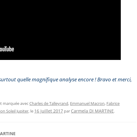
 surtout quelle magnifique analyse encore ! Bravo et merci,
 et marquée avec
Charles de Talleyrand
,
Emmanuel Macron
,
Fabrice
Carmela DI MARTINE
on Soleil Jupiter
, le
16 juillet 2017
par
.
MARTINE