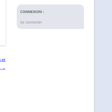
CONNEXION :
Se connecter
 et
→
n