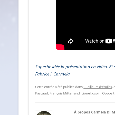
Superbe idée la présentation en vidéo. Et
Fabrice !
Carmela
Cette entrée a été publiée dans
Cueilleurs d'étoiles
,
Pascaud
,
François Mitterrand
,
Lionel Jospin
,
Oppositi
À propos Carmela DI 