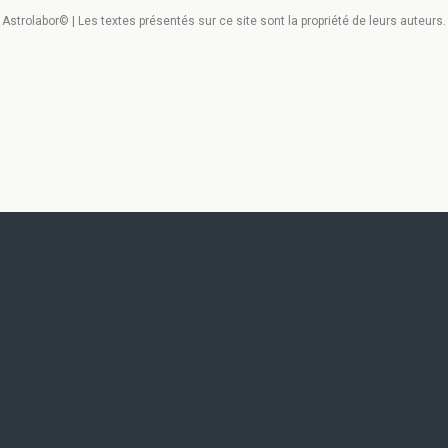
Astrolabor© | Les textes présentés sur ce site sont la propriété de leurs auteurs.