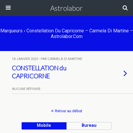
Astrolabor
Marqueurs › Constellation Du Capricorne – Carmela Di Martine –
Astrolabor.com
18 JANVIER 2023 • PAR CARMELA DI MARTINE
CONSTELLATION du
CAPRICORNE
AUCUNE RÉPONSE
Retour au début
Mobile
Bureau