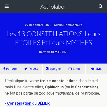
Astrolabor
27 Décembre 2023 • Aucun Commentaire
Les 13 CONSTELLATIONS, Leurs
ÉTOILES Et Leurs MYTHES
Carmela DI MARTINE
Partager
Tweeter
Épingler
E-mail
SMS
L’écliptique traverse
treize constellations
dans le ciel,
mais l’une d’entre elles,
Ophiuchus
(ou le
Serpentaire
),
ne fait pas partie du zodiaque
traditionnel
de l’astrologie.
•
Constellation du BÉLIER