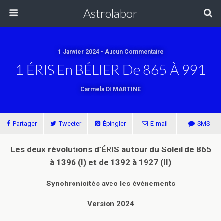
Astrolabor
1 Janvier 2024 • Aucun Commentaire
1 ÉRIS En BÉLIER De 865 À 991
Carmela DI MARTINE
Partager
Tweeter
Épingler
E-mail
SMS
Les deux révolutions d’ÉRIS autour du Soleil
de 865
à 1396 (I) et de 1392 à 1927 (II)
Synchronicités avec les évènements
Version 2024