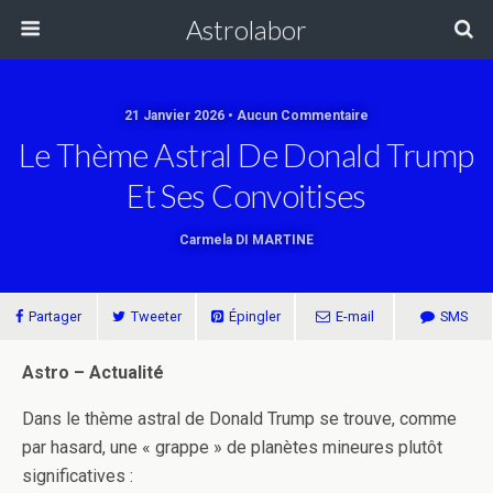
Astrolabor
21 Janvier 2026 • Aucun Commentaire
Le Thème Astral De Donald Trump
Et Ses Convoitises
Carmela DI MARTINE
Partager
Tweeter
Épingler
E-mail
SMS
Astro – Actualité
Dans le thème astral de Donald Trump se trouve, comme
par hasard, une « grappe » de planètes mineures plutôt
significatives :