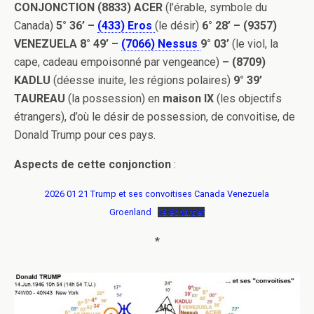
CONJONCTION (8833) ACER
(l’érable, symbole du
Canada)
5° 36’ –
(433) Eros
(le désir)
6° 28’ – (9357)
VENEZUELA 8° 49’ –
(7066) Nessus
9° 03’
(le viol, la
cape, cadeau empoisonné par vengeance)
– (8709)
KADLU
(déesse inuite, les régions polaires)
9° 39’
TAUREAU
(la possession) en
maison IX
(les objectifs
étrangers), d’où le désir de possession, de convoitise, de
Donald Trump pour ces pays.
Aspects de cette conjonction
:
2026 01 21 Trump et ses convoitises Canada Venezuela
Groenland
Télécharger
*