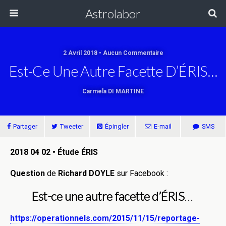
Astrolabor
2 Avril 2018 • Aucun Commentaire
Est-Ce Une Autre Facette D’ÉRIS…
Carmela DI MARTINE
Partager
Tweeter
Épingler
E-mail
SMS
2018 04 02 • Étude ÉRIS
Question
de
Richard DOYLE
sur Facebook :
Est-ce une autre facette d’ÉRIS
…
https://operationnels.com/2015/11/15/reportage-