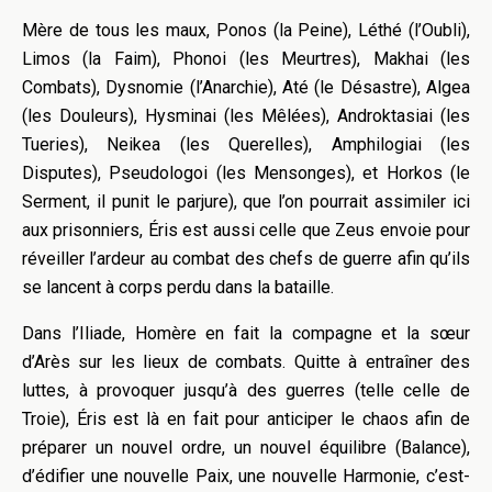
Mère de tous les maux, Ponos (la Peine), Léthé (l’Oubli),
Limos (la Faim), Phonoi (les Meurtres), Makhai (les
Combats), Dysnomie (l’Anarchie), Até (le Désastre), Algea
(les Douleurs), Hysminai (les Mêlées), Androktasiai (les
Tueries), Neikea (les Querelles), Amphilogiai (les
Disputes), Pseudologoi (les Mensonges), et Horkos (le
Serment, il punit le parjure), que l’on pourrait assimiler ici
aux prisonniers, Éris est aussi celle que Zeus envoie pour
réveiller l’ardeur au combat des chefs de guerre afin qu’ils
se lancent à corps perdu dans la bataille.
Dans l’Iliade, Homère en fait la compagne et la sœur
d’Arès sur les lieux de combats. Quitte à entraîner des
luttes, à provoquer jusqu’à des guerres (telle celle de
Troie), Éris est là en fait pour anticiper le chaos afin de
préparer un nouvel ordre, un nouvel équilibre (Balance),
d’édifier une nouvelle Paix, une nouvelle Harmonie, c’est-