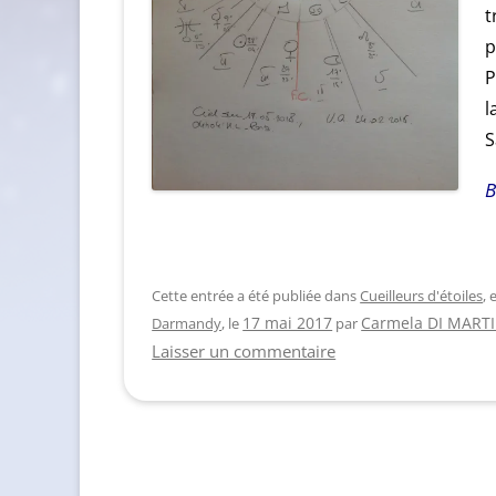
t
p
P
l
S
B
Cette entrée a été publiée dans
Cueilleurs d'étoiles
,
Carmela DI MART
Darmandy
, le
17 mai 2017
par
Laisser un commentaire