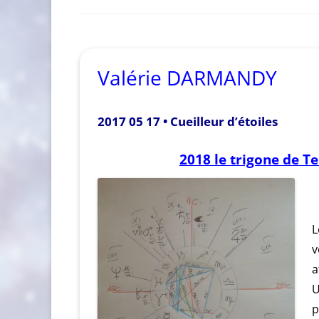
Valérie DARMANDY
2017 05 17 • Cueilleur d’étoiles
2018 le trigone de T
L
a
U
p