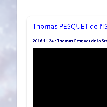
Thomas PESQUET de l’I
2016 11 24 • Thomas Pesquet de la Sta