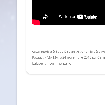
Cette entrée a été publiée dans
Astronomie Découve
Carm
Pesquet;NASA;ESA
, le
24 novembre 2016
par
Laisser un commentaire