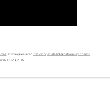
rtes
, et marquée avec
Station Spatiale Internationale;Thoams
ela DI MARTINE
.