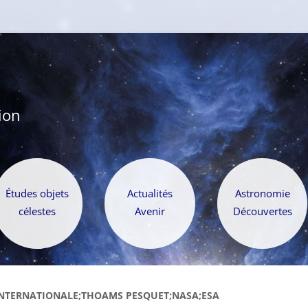
ion
Aller
au
Études objets
Actualités
Astronomie
contenu
célestes
Avenir
Découvertes
INTERNATIONALE;THOAMS PESQUET;NASA;ESA