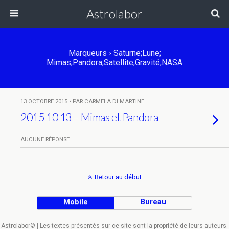
Astrolabor
Marqueurs › Saturne;Lune;
Mimas;Pandora;satellite;gravité;NASA
13 OCTOBRE 2015 • PAR CARMELA DI MARTINE
2015 10 13 – Mimas et Pandora
AUCUNE RÉPONSE
Retour au début
Mobile
Bureau
Astrolabor© | Les textes présentés sur ce site sont la propriété de leurs auteurs.