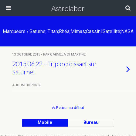
Astrolabor
Marqueurs › Saturne; Titan;Rhéa;Mimas;Cassini;satellite;NASA
13 OCTOBRE 2015 • PAR CARMELA DI MARTINE
2015 06 22 – Triple croissant sur
Saturne !
AUCUNE RÉPONSE
Retour au début
Mobile
Bureau