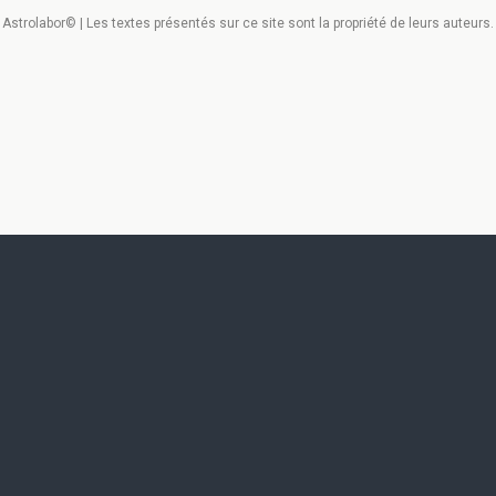
Astrolabor© | Les textes présentés sur ce site sont la propriété de leurs auteurs.