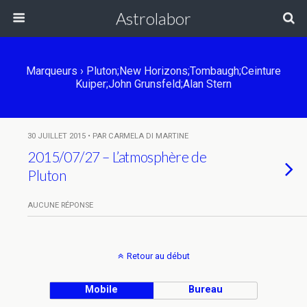
Astrolabor
Marqueurs › Pluton;New Horizons;Tombaugh;ceinture
Kuiper;John Grunsfeld;Alan Stern
30 JUILLET 2015 • PAR CARMELA DI MARTINE
2015/07/27 – L’atmosphère de
Pluton
AUCUNE RÉPONSE
Retour au début
Mobile
Bureau