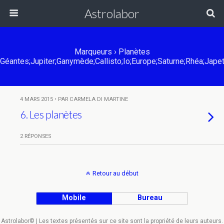
Astrolabor
Marqueurs › Planètes
Géantes;Jupiter;Ganymède;Callisto;Io;Europe;Saturne;Rhéa;Japet;
4 MARS 2015 • PAR CARMELA DI MARTINE
6. Les planètes
2 RÉPONSES
Retour au début
Mobile
Bureau
Astrolabor© | Les textes présentés sur ce site sont la propriété de leurs auteurs.