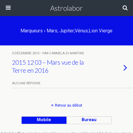
Astrolabor
Marqueurs › Mars; Jupiter;Vénus;Lion Vierge
3 DÉCEMBRE 2015 • PAR CARMELA DI MARTINE
2015 12 03 – Mars vue de la
Terre en 2016
AUCUNE RÉPONSE
Retour au début
Mobile
Bureau