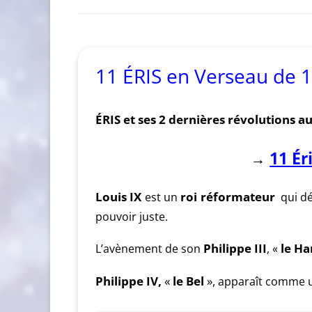
11 ÉRIS en Verseau de 
ÉRIS et ses 2 dernières révolutions a
11 Ér
→
Louis
IX
est un
roi réformateur
qui dé
pouvoir juste.
L’avènement de son
Philippe III
, «
le Ha
Philippe IV,
«
le Bel
»,
apparaît comme u