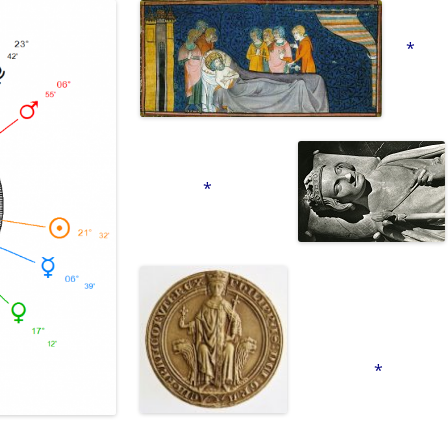
*
*
*