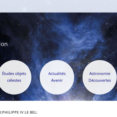
ion
Aller
au
Études objets
Actualités
Astronomie
contenu
célestes
Avenir
Découvertes
I;PHILIPPE IV LE BEL;