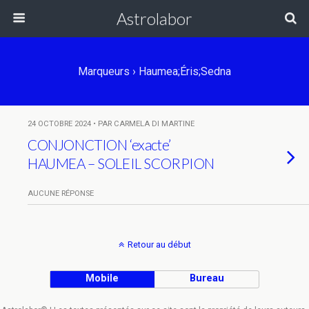
Astrolabor
Marqueurs › Haumea;Éris;Sedna
24 OCTOBRE 2024 • PAR CARMELA DI MARTINE
CONJONCTION ‘exacte’
HAUMEA – SOLEIL SCORPION
AUCUNE RÉPONSE
Retour au début
Mobile
Bureau