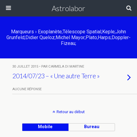
Astrolabor
Marqueurs › Exoplanète;télescope Spatial;Keple;John
Grunfeld;Didier Queloz;Michel Mayor;Plato;Harps;Doppler-
Fizeau;
30 JUILLET 2015 • PAR CARMELA DI MARTINE
2014/07/23 – « Une autre Terre »
AUCUNE RÉPONSE
Retour au début
Mobile
Bureau