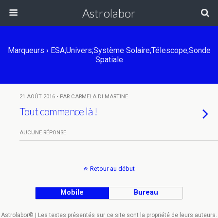
Astrolabor
Marqueurs › ESA;Univers;Système Solaire;télescope;sonde
Spatiale
21 AOÛT 2016 • PAR CARMELA DI MARTINE
Tout commence là !
AUCUNE RÉPONSE
Retour au début
Mobile
Bureau
Astrolabor© | Les textes présentés sur ce site sont la propriété de leurs auteurs.