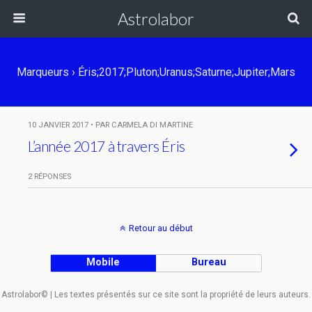
Astrolabor
Marqueurs › Éris;2017;Pluton;Uranus;Saturne;Jupiter;Mars
10 JANVIER 2017 • PAR CARMELA DI MARTINE
L’année 2017 à travers Éris
2 RÉPONSES
Retour au début
Mobile
Bureau
Astrolabor© | Les textes présentés sur ce site sont la propriété de leurs auteurs.