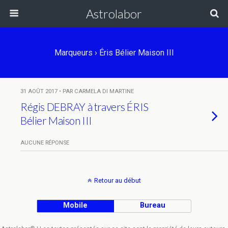
Astrolabor
Marqueurs › Éris Bélier Maison III
31 AOÛT 2017 • PAR CARMELA DI MARTINE
Régis DEBRAY à travers ÉRIS
Bélier Maison III
AUCUNE RÉPONSE
Retour au début
Mobile
Bureau