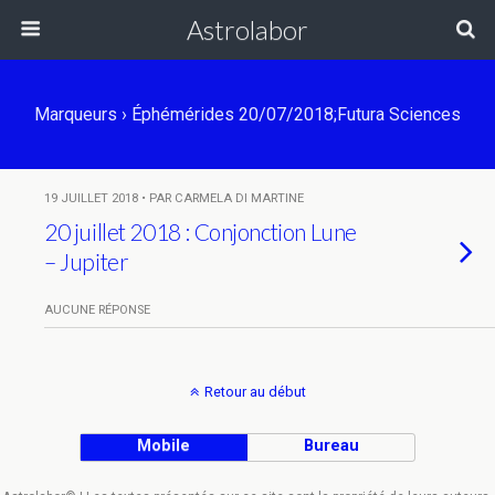
Astrolabor
Marqueurs › Éphémérides 20/07/2018;Futura Sciences
19 JUILLET 2018 • PAR CARMELA DI MARTINE
20 juillet 2018 : Conjonction Lune
– Jupiter
AUCUNE RÉPONSE
Retour au début
Mobile
Bureau