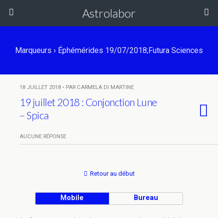
Astrolabor
Marqueurs › Éphémérides 19/07/2018;Futura Sciences
18 JUILLET 2018 • PAR CARMELA DI MARTINE
19 juillet 2018 : Conjonction Lune
– Spica
AUCUNE RÉPONSE
Retour au début
Mobile
Bureau