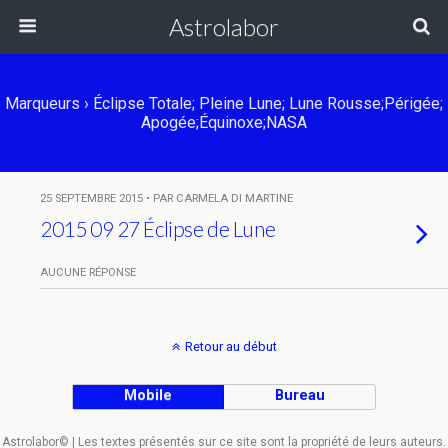
Astrolabor
Marqueurs › Éclipse Totale; Pleine Lune; Lune Rousse;Périgée;
Apogée;Équinoxe;NASA
25 SEPTEMBRE 2015 • PAR CARMELA DI MARTINE
2015 09 27 Éclipse de Lune
AUCUNE RÉPONSE
Retour au début
Mobile
Bureau
Astrolabor© | Les textes présentés sur ce site sont la propriété de leurs auteurs.