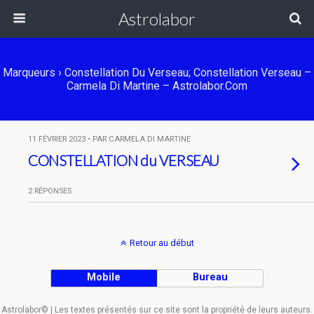
Astrolabor
Marqueurs › Constellation Du Verseau; Constellation Verseau –
Carmela Di Martine – Astrolabor.com
11 FÉVRIER 2023 • PAR CARMELA DI MARTINE
CONSTELLATION du VERSEAU
2 RÉPONSES
Retour au début
Mobile
Bureau
Astrolabor© | Les textes présentés sur ce site sont la propriété de leurs auteurs.