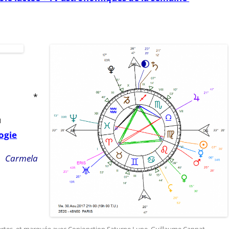
*
u
ogie
Carmela
rtes
, et marquée avec
Conjonction Saturne Lune
,
Guillaume Cannat
,