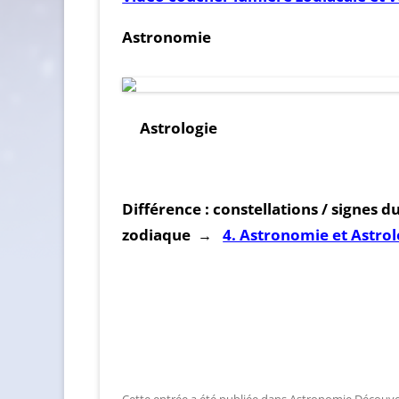
Astronomie
Astrologie
Différence : constellations / signes d
zodiaque
→
4. Astronomie et Astrol
Cette entrée a été publiée dans
Astronomie Découve