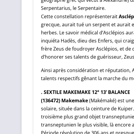
Serpentarius, le Serpentaire.
Asclép
Cette constellation représenterait
grecque, aurait tué un serpent et aurait 
herbes. Le savoir médical d’Asclépios aurai
inquiéta Hadès, dieu des Enfers, qui craig
frère Zeus de foudroyer Asclépios, et de 
d’honorer ses talents de guérisseur, Zeus
Ainsi après considération et réputation, A
talents respectifs gênant la marche du 
. SEXTILE MAKEMAKE 12° 13’ BALANCE
(136472) Makemake
(Makémaké) est une 
solaire, située dans la ceinture de Kuiper.
troisième plus grand objet transneptunie
transneptunien le plus visible, là encore 
Période révolution de 306 ans et presque