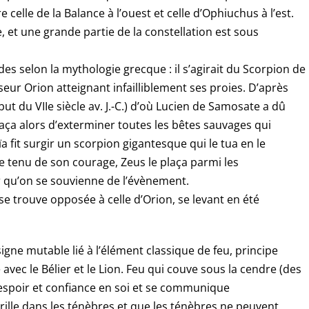
 celle de la Balance à l’ouest et celle d’Ophiuchus à l’est.
, et une grande partie de la constellation est sous
des selon la mythologie grecque : il s’agirait du Scorpion de
eur Orion atteignant infailliblement ses proies. D’après
but du VIIe siècle av. J.-C.) d’où Lucien de Samosate a dû
naça alors d’exterminer toutes les bêtes sauvages qui
Gaïa fit surgir un scorpion gigantesque qui le tua en le
 tenu de son courage, Zeus le plaça parmi les
ur qu’on se souvienne de l’évènement.
se trouve opposée à celle d’Orion, se levant en été
 signe mutable lié à l’élément classique de feu, principe
avec le Bélier et le Lion. Feu qui couve sous la cendre (des
espoir et confiance en soi et se communique
rille dans les ténèbres et que les ténèbres ne peuvent