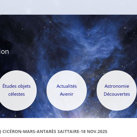
ion
Aller
au
Études objets
Actualités
Astronomie
contenu
célestes
Avenir
Découvertes
) CICÉRON-MARS-ANTARÈS SAITTAIRE-18 NOV.2025