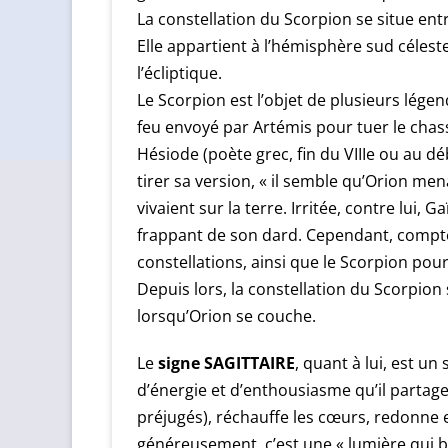
La constellation du Scorpion se situe entre
Elle appartient à l’hémisphère sud céleste
l’écliptique.
Le Scorpion est l’objet de plusieurs légen
feu envoyé par Artémis pour tuer le chass
Hésiode (poète grec, fin du VIIIe ou au dé
tirer sa version, « il semble qu’Orion me
vivaient sur la terre. Irritée, contre lui, 
frappant de son dard. Cependant, compte
constellations, ainsi que le Scorpion po
Depuis lors, la constellation du Scorpion 
lorsqu’Orion se couche.
signe SAGITTAIRE
Le
, quant à lui, est un
d’énergie et d’enthousiasme qu’il partage 
préjugés), réchauffe les cœurs, redonne 
généreusement, c’est une « lumière qui b