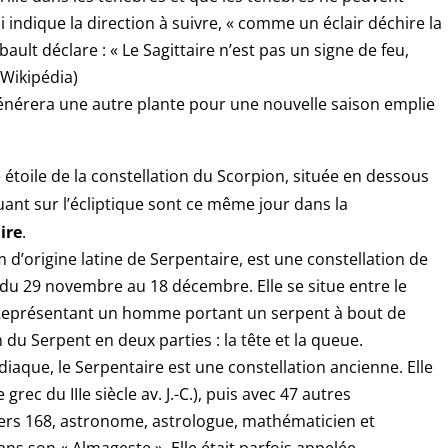
qui indique la direction à suivre, « comme un éclair déchire la
ault déclare : « Le Sagittaire n’est pas un signe de feu,
s Wikipédia)
 générera une autre plante pour une nouvelle saison emplie
étoile de la constellation du Scorpion, située en dessous
ant sur l’écliptique sont ce même jour dans la
ire
.
’origine latine de Serpentaire, est une constellation de
 du 29 novembre au 18 décembre. Elle se situe entre le
st. Représentant un homme portant un serpent à bout de
n du Serpent en deux parties : la tête et la queue.
que, le Serpentaire est une constellation ancienne. Elle
rec du IIIe siècle av. J.-C.), puis avec 47 autres
vers 168, astronome, astrologue, mathématicien et
ns son « Almageste ». Elle était parfois appelée