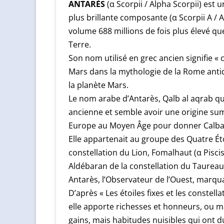
ANTARÈS
(α Scorpii / Alpha Scorpii) est u
plus brillante composante (α Scorpii A / 
volume 688 millions de fois plus élevé que
Terre.
Son nom utilisé en grec ancien signifie « 
Mars dans la mythologie de la Rome antique
la planète Mars.
Le nom arabe d’Antarès, Qalb al aqrab qui 
ancienne et semble avoir une origine sum
Europe au Moyen Âge pour donner Calbala
Elle appartenait au groupe des Quatre Étoi
constellation du Lion, Fomalhaut (α Piscis
Aldébaran de la constellation du Taureau
Antarès, l’Observateur de l’Ouest, marqu
D’après « Les étoiles fixes et les constell
elle apporte richesses et honneurs, ou ma
gains, mais habitudes nuisibles qui ont d