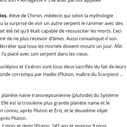
ios
, élève de Chiron, médecin qui selon la mythologie
eu la surprise de voir un autre serpent le ranimer avec des
t été tel qu’il était capable de ressusciter les morts. Ceci
nit de ne plus recevoir d’âmes. Aussi convainquit-il son
décréter que tous les mortels doivent mourir un jour. Afin
 l’a placé avec son serpent dans les cieux.
sclépios et Cicéron sont tous deux sacrifiés du fait de leurs
monde corrompu par Hadès (Pluton, maître du Scorpion) …
planète naine transneptunienne (plutoïde) du Système
 Elle est la troisième plus grande planète naine et le
n connu, après Pluton et Éris, et le deuxième objet
après Pluton.
 2 mois et demi (Pluton, 247 ans et environ 9 mois.