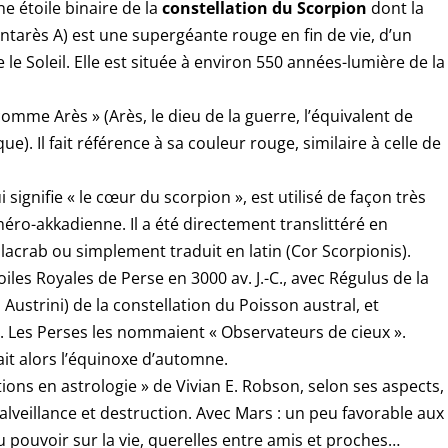
constellation du Scorpion
ne étoile binaire de la
dont la
Antarès A) est une supergéante rouge en fin de vie, d’un
 le Soleil. Elle est située à environ 550 années-lumière de la
comme Arès » (Arès, le dieu de la guerre, l’équivalent de
). Il fait référence à sa couleur rouge, similaire à celle de
signifie « le cœur du scorpion », est utilisé de façon très
éro-akkadienne. Il a été directement translittéré en
crab ou simplement traduit en latin (Cor Scorpionis).
les Royales de Perse en 3000 av. J.-C., avec Régulus de la
 Austrini) de la constellation du Poisson austral, et
. Les Perses les nommaient « Observateurs de cieux ».
ait alors l’équinoxe d’automne.
ations en astrologie » de Vivian E. Robson, selon ses aspects,
lveillance et destruction. Avec Mars : un peu favorable aux
u pouvoir sur la vie, querelles entre amis et proches…