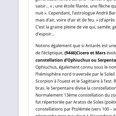
saisir… » ; une étoile filante, une flèche 
nuit ». Cependant, l’astrologue André Barb
mais d’air, voire d’air et de feu. » (d’aprè
C’est la graine pleine de vie qui, semée,
d’espoir…
Notons également que si Antarès est une 
(9446)Cicero et Mars
de l’écliptique,
évolu
constellation d’Ophiuchus ou Serpenta
Ophiuchus, également connu sous le nom d
l’hémisphère nord traversée par le Soleil
Scorpion à l’ouest et le Sagittaire à l’e
bras, le Serpentaire divise la constellatio
Normalement 13ème constellation du zodia
fut répertoriée par Aratos de Soles (poète g
constellations par Ptolémée (vers 100 – 
géographe grec qui vécut à Alexandrie) da