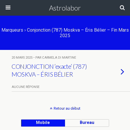
Astrolabor
Marqueurs › Conjonction (787) Moskva – Éris Bélier – Fin Mars
2025
20 MARS 2025 • PAR CARMELA DI MARTINE
CONJONCTION ‘exacte’ (787)
MOSKVA – ÉRIS BÉLIER
AUCUNE RÉPONSE
Retour au début
Mobile
Bureau