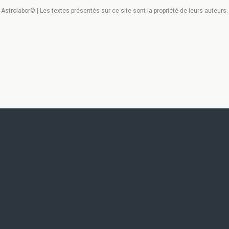
Astrolabor© | Les textes présentés sur ce site sont la propriété de leurs auteurs.