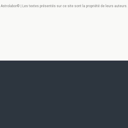
Astrolabor© | Les textes présentés sur ce site sont la propriété de leurs auteurs.