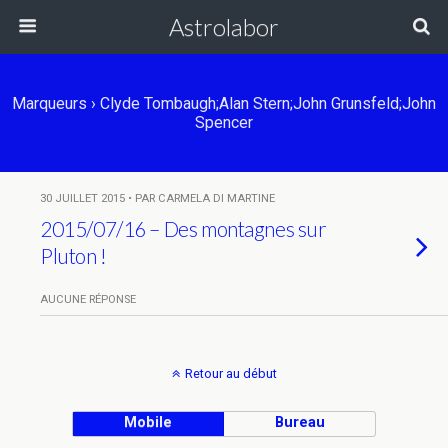
Astrolabor
Marqueurs › Clyde Tombaugh;Alan Stern;John Grunsfeld;John
Spencer
30 JUILLET 2015 • PAR CARMELA DI MARTINE
2015/07/16 – Des montagnes sur
Pluton !
AUCUNE RÉPONSE
Retour au début
Mobile
Bureau