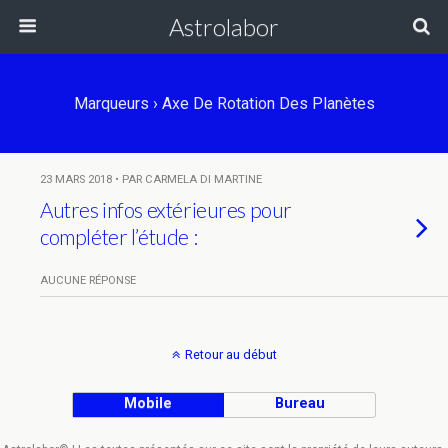
Astrolabor
Marqueurs › Axe De Rotation Des Planètes
23 MARS 2018 • PAR CARMELA DI MARTINE
Autres infos extérieures pour
compléter l’étude :
AUCUNE RÉPONSE
Retour au début
Mobile
Bureau