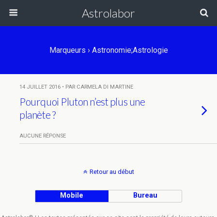
Astrolabor
Marqueurs › Astronomie;Astrologie
14 JUILLET 2016 • PAR CARMELA DI MARTINE
Pourquoi Pluton n’est plus une
planète ?
AUCUNE RÉPONSE
Retour au début
Mobile
Bureau