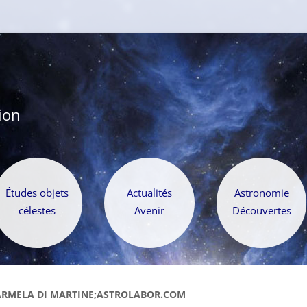
ion
Aller
au
Études objets
Actualités
Astronomie
contenu
célestes
Avenir
Découvertes
CARMELA DI MARTINE;ASTROLABOR.COM