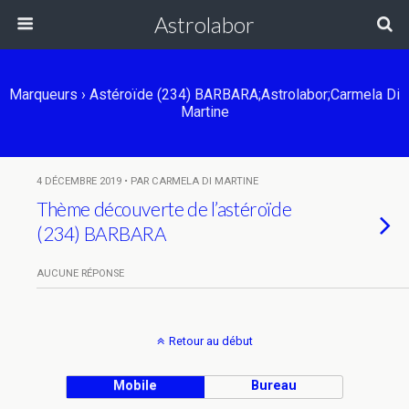
Astrolabor
Marqueurs › Astéroïde (234) BARBARA;Astrolabor;Carmela Di
Martine
4 DÉCEMBRE 2019 • PAR CARMELA DI MARTINE
Thème découverte de l’astéroïde
(234) BARBARA
AUCUNE RÉPONSE
Retour au début
Mobile
Bureau