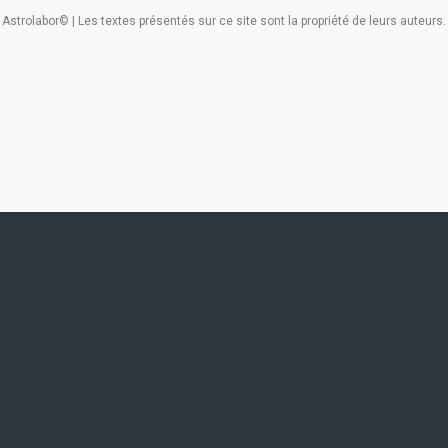
Astrolabor© | Les textes présentés sur ce site sont la propriété de leurs auteurs.