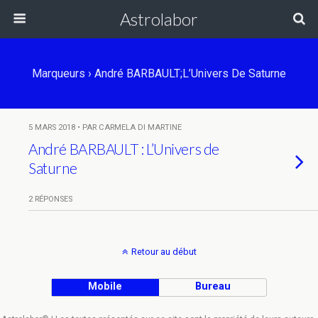
Astrolabor
Marqueurs › André BARBAULT;L’Univers De Saturne
5 MARS 2018 • PAR CARMELA DI MARTINE
André BARBAULT : L’Univers de
Saturne
2 RÉPONSES
Retour au début
Mobile
Bureau