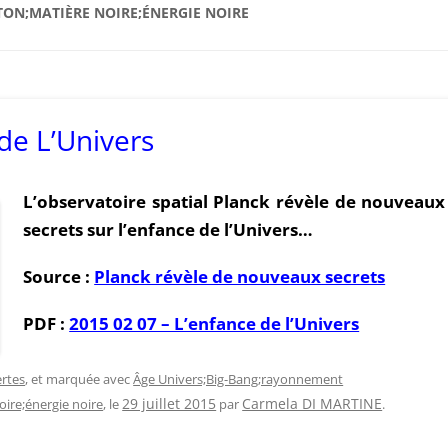
TON;MATIÈRE NOIRE;ÉNERGIE NOIRE
de L’Univers
L’observatoire spatial Planck révèle de nouveaux
secrets sur l’enfance de l’Univers…
Source :
Planck révèle de nouveaux secrets
PDF :
2015 02 07 – L’enfance de l’Univers
rtes
, et marquée avec
Âge Univers;Big-Bang;rayonnement
Carmela DI MARTINE
oire;énergie noire
, le
29 juillet 2015
par
.