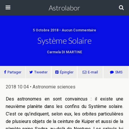
Astrolabor
5 Octobre 2018 • Aucun Commentaire
Système Solaire
Carmela DI MARTINE
Partager
Tweeter
Épingler
E-mail
SMS
2018 10 04 • Astronomie sciences
Des astronomes en sont convaincus : il existe une
neuvième planète dans les confins du Système solaire.
C’est ce qu’indiquent, selon eux, les orbites particulières
de plusieurs objets de la ceinture de Kuiper et aussi de la
planète naine Sedna, au-delà de Neptune. Les calculs lui