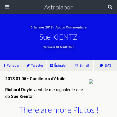
Astrolabor
6 Janvier 2018 • Aucun Commentaire
Sue KIENTZ
Carmela DI MARTINE
Partager
Tweeter
Épingler
E-mail
SMS
2018 01 06 • Cueilleurs d’étoile
Richard Doyle
vient de me signaler le site
de
Sue Kientz
:
There are more Plutos !