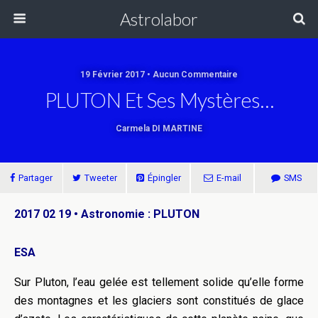
Astrolabor
19 Février 2017 • Aucun Commentaire
PLUTON Et Ses Mystères…
Carmela DI MARTINE
Partager
Tweeter
Épingler
E-mail
SMS
2017 02 19 • Astronomie : PLUTON
ESA
Sur Pluton, l’eau gelée est tellement solide qu’elle forme
des montagnes et les glaciers sont constitués de glace