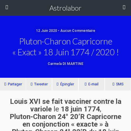
Astrolabor
12 Juin 2020 • Aucun Commentaire
Pluton-Charon Capricorne
« Exact » 18 Juin 1774 / 2020 !
Carmela DI MARTINE
Partager
Tweeter
Épingler
E-mail
SMS
Louis XVI
se fait vacciner contre la
variole
le
18 juin 1774
,
Pluton-Charon 24° 20’R Capricorne
en conjonction « exacte » à