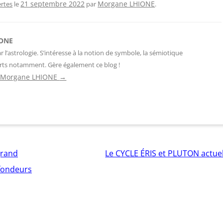
Morgane LHIONE
rtes
le
21 septembre 2022
par
.
IONE
 l’astrologie. S’intéresse à la notion de symbole, la sémiotique
 arts notamment. Gère également ce blog !
 de Morgane LHIONE
→
grand
Le CYCLE ÉRIS et PLUTON actue
ofondeurs