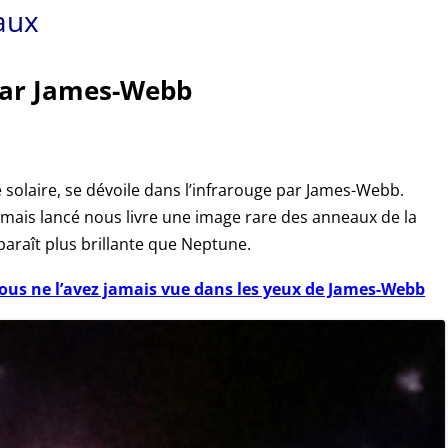
aux
par James-Webb
 solaire, se dévoile dans l’infrarouge par James-Webb.
jamais lancé nous livre une image rare des anneaux de la
paraît plus brillante que Neptune.
s ne l’avez jamais vue dans les yeux de James-Webb