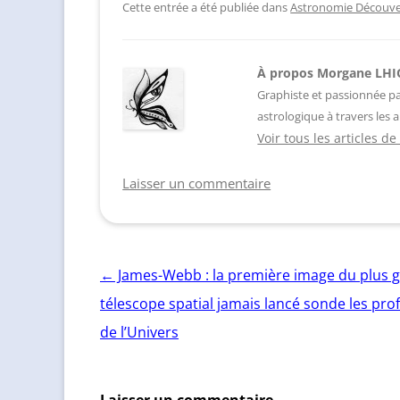
Cette entrée a été publiée dans
Astronomie Découve
À propos Morgane LH
Graphiste et passionnée par
astrologique à travers les
Voir tous les articles
Laisser un commentaire
Navigation
←
James-Webb : la première image du plus 
des
télescope spatial jamais lancé sonde les pr
articles
de l’Univers