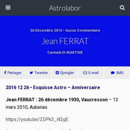
Astrolabor
26 Décembre 2016 • Aucun Commentaire
Jean FERRAT
Carmela DI MARTINE
Partager
Tweeter
Épingler
E-mail
SMS
2016 12 26 • Esquisse Astro – Anniversaire
Jean FERRAT : 26 décembre 1930, Vaucresson
– 13
mars 2010, Aubenas
https://youtu.be/ZDPk3_l42gE