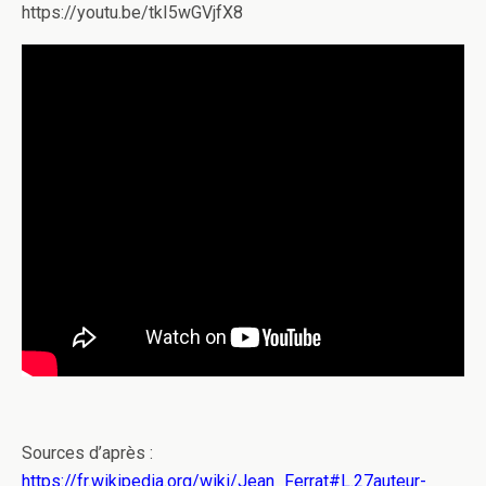
https://youtu.be/tkI5wGVjfX8
Sources d’après :
https://fr.wikipedia.org/wiki/Jean_Ferrat#L.27auteur-