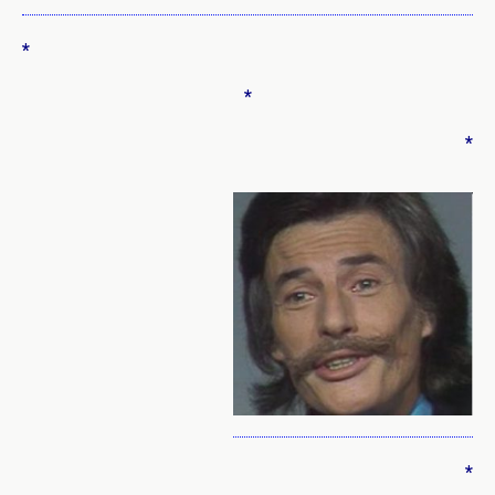
*
*
*
*