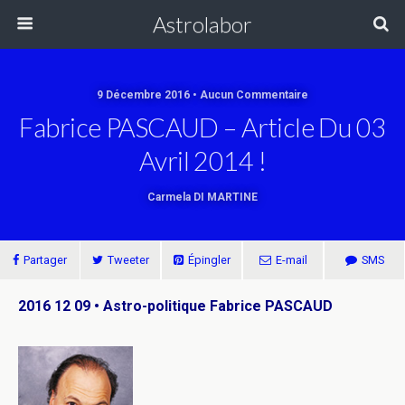
Astrolabor
9 Décembre 2016 • Aucun Commentaire
Fabrice PASCAUD – Article Du 03
Avril 2014 !
Carmela DI MARTINE
Partager
Tweeter
Épingler
E-mail
SMS
2016 12 09 • Astro-politique Fabrice PASCAUD