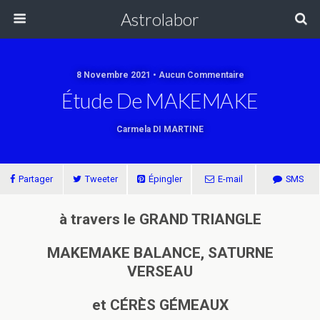
Astrolabor
8 Novembre 2021 • Aucun Commentaire
Étude De MAKEMAKE
Carmela DI MARTINE
Partager
Tweeter
Épingler
E-mail
SMS
à travers le GRAND TRIANGLE
MAKEMAKE BALANCE, SATURNE
VERSEAU
et CÉRÈS GÉMEAUX