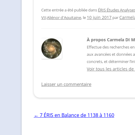
Cette entrée a été publiée dans
ÉRIS Études Analyse
Carmel
VII;Aliénor d'Aquitaine
, le
10 juin 2017
par
À propos Carmela DI 
Effectue des recherches en
aux avancées et données a
concrets, et déterminer l’in
Voir tous les articles 
Laisser un commentaire
Navigation
←
7 ÉRIS en Balance de 1138 à 1160
des
articles