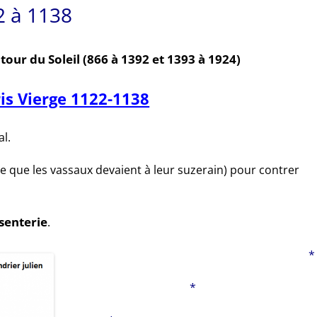
2 à 1138
utour du Soleil
(866 à 1392 et
1393 à 1924)
ris Vierge 1122-1138
al.
ire que les vassaux devaient à leur suzerain) pour contrer
senterie
.
*
*