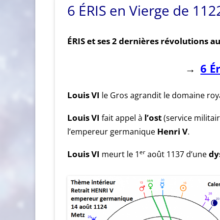
6 ÉRIS en Vierge de 112
ÉRIS et ses 2 dernières révolutions a
6 É
→
Louis VI
le Gros agrandit le domaine roy
Louis VI
fait appel à
l’ost
(service milita
l’empereur germanique
Henri V
.
er
Louis VI
meurt le 1
août 1137 d’une
dy