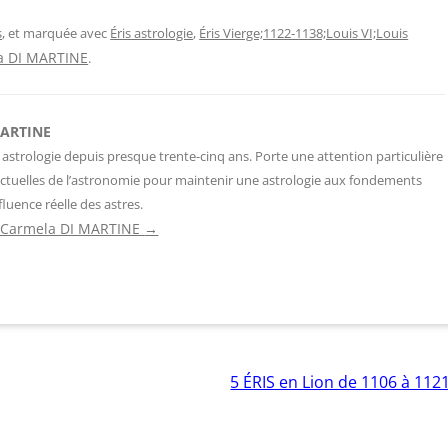
s
, et marquée avec
Éris astrologie
,
Éris Vierge;1122-1138;Louis VI;Louis
a DI MARTINE
.
MARTINE
 astrologie depuis presque trente-cinq ans. Porte une attention particulière
ctuelles de l’astronomie pour maintenir une astrologie aux fondements
fluence réelle des astres.
de Carmela DI MARTINE
→
5 ÉRIS en Lion de 1106 à 112