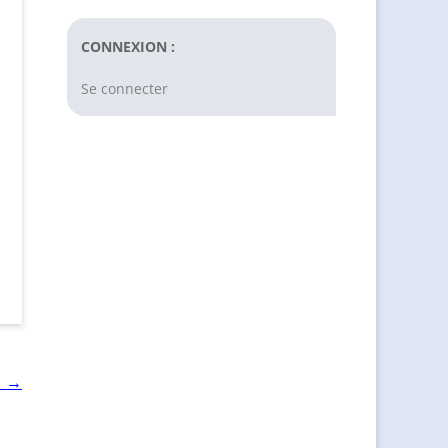
CONNEXION :
Se connecter
→
1