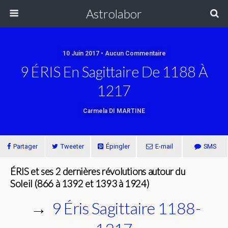
Astrolabor
10 Juin 2017 • Aucun Commentaire
9 ÉRIS En Sagittaire De 1188 À
1217
Carmela DI MARTINE
Partager
Tweeter
Épingler
E-mail
SMS
ÉRIS et ses 2 dernières révolutions autour du
Soleil
(866 à 1392 et
1393 à 1924)
→
9 Éris Sagittaire 1188-