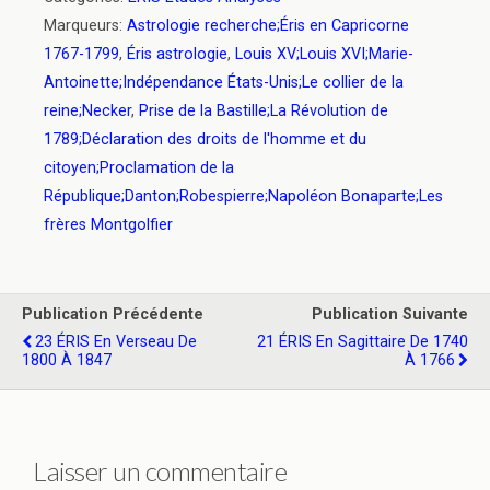
Marqueurs:
Astrologie recherche;Éris en Capricorne
1767-1799
,
Éris astrologie
,
Louis XV;Louis XVI;Marie-
Antoinette;Indépendance États-Unis;Le collier de la
reine;Necker
,
Prise de la Bastille;La Révolution de
1789;Déclaration des droits de l'homme et du
citoyen;Proclamation de la
République;Danton;Robespierre;Napoléon Bonaparte;Les
frères Montgolfier
Publication Précédente
Publication Suivante
23 ÉRIS En Verseau De
21 ÉRIS En Sagittaire De 1740
1800 À 1847
À 1766
Laisser un commentaire