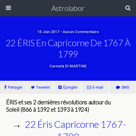
Astrolabor
10 Juin 2017 • Aucun Commentaire
22 ÉRIS En Capricorne De 1767 À
1799
Carmela DI MARTINE
Partager
Tweeter
Épingler
E-mail
SMS
ÉRIS et ses 2 dernières révolutions autour du
Soleil
(866 à 1392 et
1393 à 1924)
→
22 Éris Capricorne 1767-