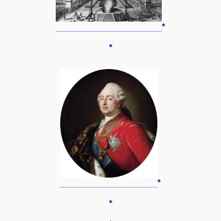
*
*
*
*