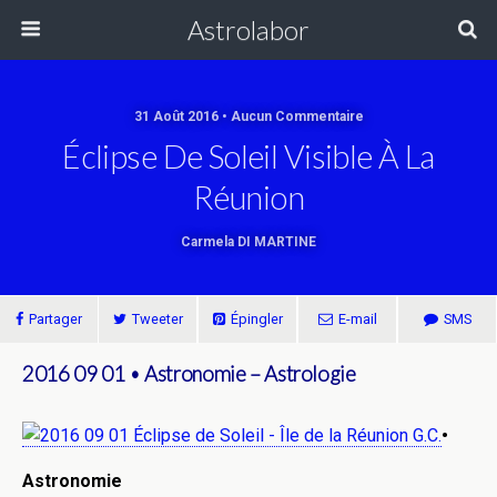
Astrolabor
31 Août 2016 • Aucun Commentaire
Éclipse De Soleil Visible À La
Réunion
Carmela DI MARTINE
Partager
Tweeter
Épingler
E-mail
SMS
2016 09 01 • Astronomie – Astrologie
•
Astronomie