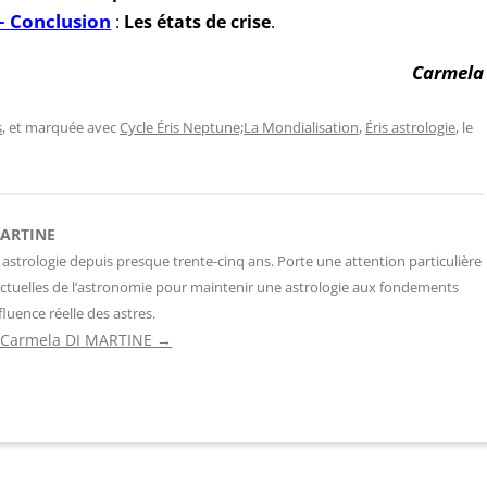
– Conclusion
Les états de crise
:
.
Carmela
s
, et marquée avec
Cycle Éris Neptune;La Mondialisation
,
Éris astrologie
, le
MARTINE
 astrologie depuis presque trente-cinq ans. Porte une attention particulière
ctuelles de l’astronomie pour maintenir une astrologie aux fondements
fluence réelle des astres.
de Carmela DI MARTINE
→