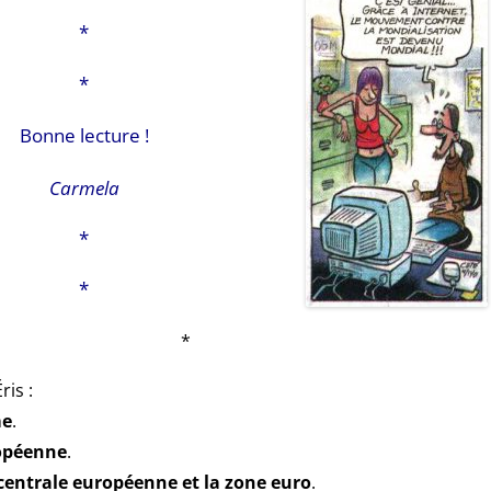
*
*
Bonne lecture !
Carmela
*
*
*
ris :
me
.
opéenne
.
entrale européenne et la zone euro
.